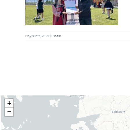
Bağımlılığı”
Mayıs 13th, 2025
|
Basın
+
−