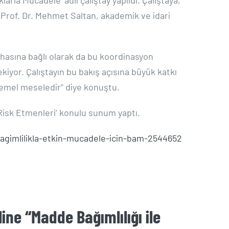
 Prof. Dr. Mehmet Saltan, akademik ve idari
afhasına bağlı olarak da bu koordinasyon
ekiyor. Çalıştayın bu bakış açısına büyük katkı
temel meseledir” diye konuştu.
 Risk Etmenleri’ konulu sunum yaptı.
bagimlilikla-etkin-mucadele-icin-bam-2544652
ine “Madde Bağımlılığı ile