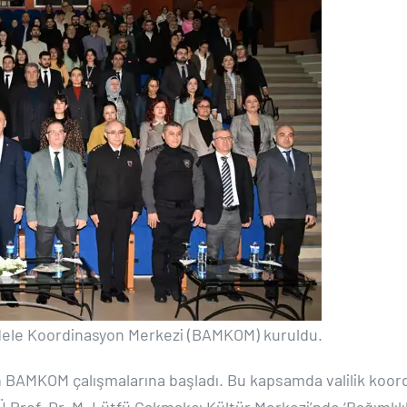
adele Koordinasyon Merkezi (BAMKOM) kuruldu.
ulan BAMKOM çalışmalarına başladı. Bu kapsamda valilik ko
Prof. Dr. M. Lütfü Çakmakçı Kültür Merkezi’nde ‘Bağımlılıkla