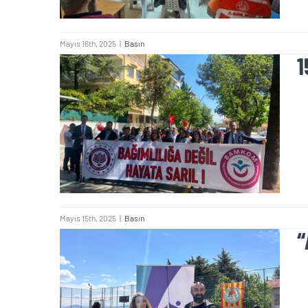
düzenlendi.
Mayıs 16th, 2025
|
Basın
1
15 Mayıs Uluslararası
Aile Günü Kortej
Yürüyüşü
Mayıs 15th, 2025
|
Basın
“
“Anahatlarıyla Madde