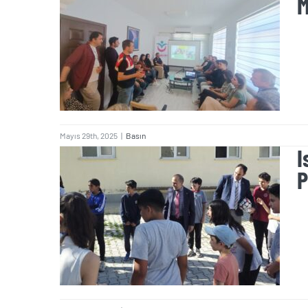
M
Eğirdir İlçe Tarım
Müdürlüğü Personeline
“Madde Bağımlılığı ile
Mücadele” Eğitimi
Mayıs 29th, 2025
|
Basın
I
P
Isparta Vali Yardımcısı
Sayın Cemil KILINÇ’tan
“Deniz Yıldızı Projesi”ne
Ziyaret