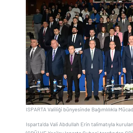
ISPARTA Valiliği bünyesinde Bağımlılıkla Müc
Isparta’da Vali Abdullah Erin talimatıyla kur
(SDÜ) VE Yeşilay Isparta Şubesi tarafından SDÜ 