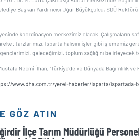
ta Belediye Başkan Yardımcısı Uğur Büyükçulcu, SDÜ Rektörü
 bünyesinde koordinasyon merkezimiz olacak. Çalışmaların s
eket tarzlarımızı, Isparta halısını işler gibi işlememiz ger
ençlerimizi, geleceğimizi, toplum sağlığını belirleyecek 
 Mustafa Necmi İlhan, ‘Türkiye’de ve Dünyada Bağımlılık ve
tps://www.dha.com.tr/yerel-haberler/isparta/ispartada-
E GÖZ ATIN
ğirdir İlçe Tarım Müdürlüğü Personel