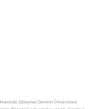
ordinesinde Süleyman Demirel Üniversitesi
rla Mücadele’ adlı çalıştay yapıldı. Çalıştaya,