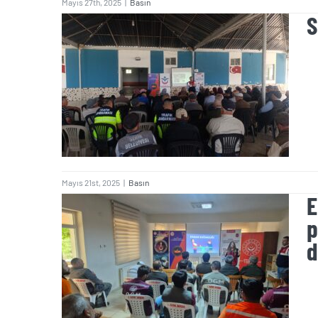
Mayıs 27th, 2025
|
Basın
S
Senir Beldesi’nde
farkındalık eğitimi
düzenlendi
Mayıs 21st, 2025
|
Basın
Eğirdir Aşağıgökdere
E
Köyü Orman İşletme
p
Şefliğinde görevli
d
personele yönelik, Siber
Farkındalık-
Bilinçlendirme Eğitimi