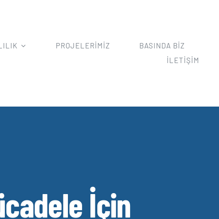
LILIK
PROJELERİMİZ
BASINDA BİZ
İLETİŞİM
ücadele İçin