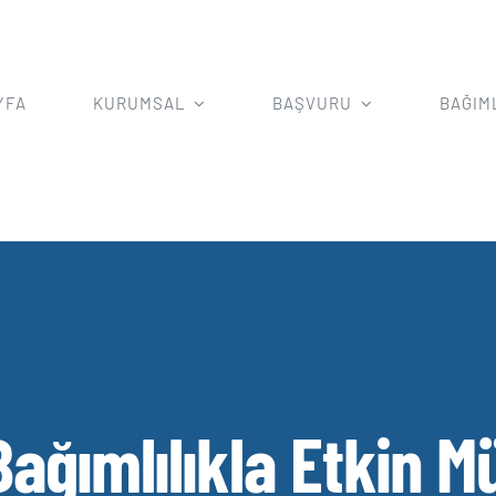
YFA
KURUMSAL
BAŞVURU
BAĞIM
Bağımlılıkla Etkin M